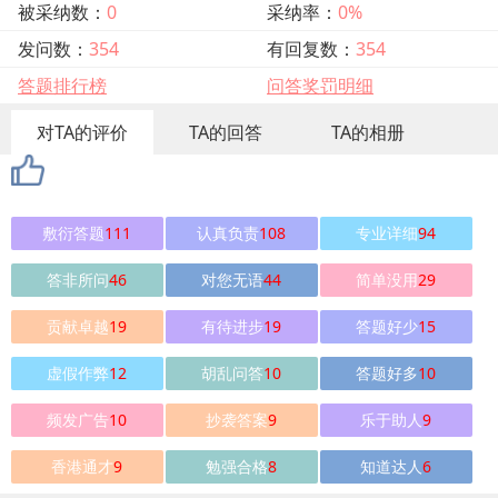
被采纳数：
0
采纳率：
0%
发问数：
354
有回复数：
354
答题排行榜
问答奖罚明细
对TA的评价
TA的回答
TA的相册
敷衍答题
111
认真负责
108
专业详细
94
答非所问
46
对您无语
44
简单没用
29
贡献卓越
19
有待进步
19
答题好少
15
虚假作弊
12
胡乱问答
10
答题好多
10
频发广告
10
抄袭答案
9
乐于助人
9
香港通才
9
勉强合格
8
知道达人
6