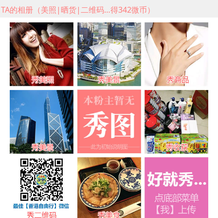
TA的相册（美照|晒货|二维码…得342微币）